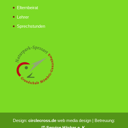
Elternbeirat
Lehrer
Sprechstunden
Design:
circlecross.de
web media design | Betreuung:
IT-Service Häcker e. K.