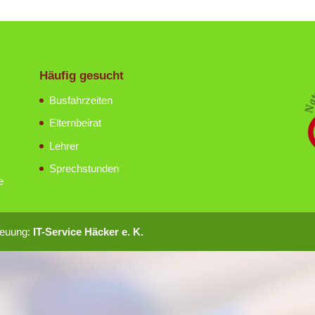
Häufig gesucht
Busfahrzeiten
Elternbeirat
Lehrer
Sprechstunden
e
reuung:
IT-Service Häcker e. K.