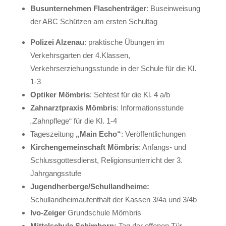
Busunternehmen Flaschenträger
: Buseinweisung
der ABC Schützen am ersten Schultag
Polizei Alzenau
: praktische Übungen im
Verkehrsgarten der 4.Klassen,
Verkehrserziehungsstunde in der Schule für die Kl.
1-3
Optiker Mömbris
: Sehtest für die Kl. 4 a/b
Zahnarztpraxis Mömbris
: Informationsstunde
„Zahnpflege“ für die Kl. 1-4
Tageszeitung
„Main Echo“
: Veröffentlichungen
Kirchengemeinschaft Mömbris
: Anfangs- und
Schlussgottesdienst, Religionsunterricht der 3.
Jahrgangsstufe
Jugendherberge/Schullandheime:
Schullandheimaufenthalt der Kassen 3/4a und 3/4b
Ivo-
Zeiger
Grundschule Mömbris
Mittelschule Schimborn:
Tag der offenen Tür