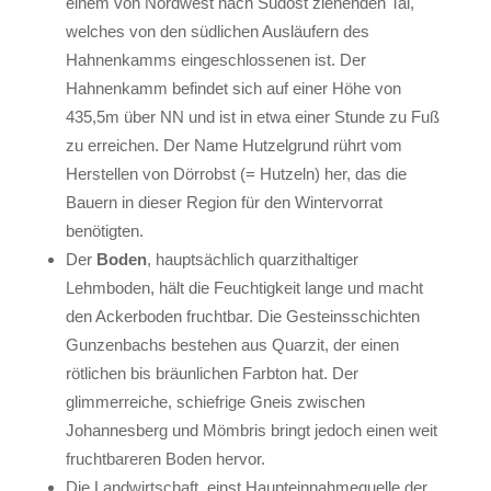
einem von Nordwest nach Südost ziehenden Tal,
welches von den südlichen Ausläufern des
Hahnenkamms eingeschlossenen ist. Der
Hahnenkamm befindet sich auf einer Höhe von
435,5m über NN und ist in etwa einer Stunde zu Fuß
zu erreichen. Der Name Hutzelgrund rührt vom
Herstellen von Dörrobst (= Hutzeln) her, das die
Bauern in dieser Region für den Wintervorrat
benötigten.
Der
Boden
, hauptsächlich quarzithaltiger
Lehmboden, hält die Feuchtigkeit lange und macht
den Ackerboden fruchtbar. Die Gesteinsschichten
Gunzenbachs bestehen aus Quarzit, der einen
rötlichen bis bräunlichen Farbton hat. Der
glimmerreiche, schiefrige Gneis zwischen
Johannesberg und Mömbris bringt jedoch einen weit
fruchtbareren Boden hervor.
Die Landwirtschaft, einst Haupteinnahmequelle der